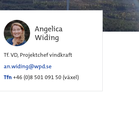
Angelica
Widing
Tf. VD, Projektchef vindkraft
an.widing@wpd.se
Tfn
+46 (0)8 501 091 50 (växel)