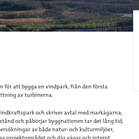
 för att bygga en vindpark, från den första
ättning av turbinerna.
n vindkraftspark och skriver avtal med markägarna,
illstånd och påbörjar byggnationen tar det lång tid,
 undersökningar av både natur- och kulturmiljöer,
av projektområdet och där vägar och internt