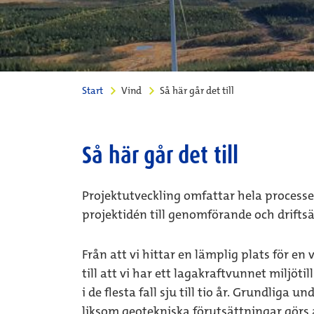
Start
Vind
Så här går det till
Så här går det till
Projektutveckling omfattar hela processen
projektidén till genomförande och drifts
Från att vi hittar en lämplig plats för e
till att vi har ett lagakraftvunnet miljöt
i de flesta fall sju till tio år. Grundliga
liksom geotekniska förutsättningar görs 