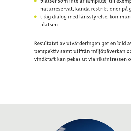
platser som inte är lämpade, till exe
naturreservat, kända restriktioner på g
tidig dialog med länsstyrelse, kommun 
platsen
Resultatet av utvärderingen ger en bild a
perspektiv samt utifrån miljöpåverkan 
vindkraft kan pekas ut via riksintressen