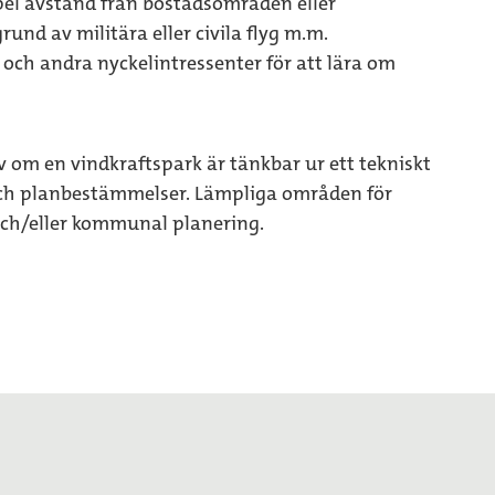
mpel avstånd från bostadsområden eller
rund av militära eller civila flyg m.m.
och andra nyckelintressenter för att lära om
v om en vindkraftspark är tänkbar ur ett tekniskt
och planbestämmelser. Lämpliga områden för
 och/eller kommunal planering.