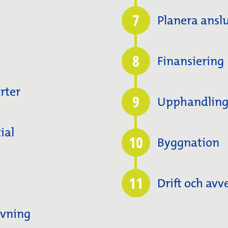
7
Planera anslu
8
Finansiering
rter
9
Upphandling 
ial
10
Byggnation
11
Drift och avv
övning