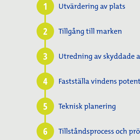
1
Utvärdering av plats
2
Tillgång till marken
3
Utredning av skyddade a
4
Fastställa vindens potent
5
Teknisk planering
6
Tillståndsprocess och pr