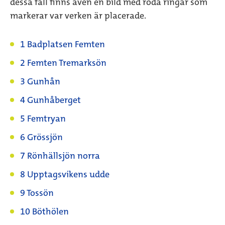
dessa fall finns även en bild med röda ringar som
markerar var verken är placerade.
1 Badplatsen Femten
2 Femten Tremarksön
3 Gunhån
4 Gunhåberget
5 Femtryan
6 Grössjön
7 Rönhällsjön norra
8 Upptagsvikens udde
9 Tossön
10 Böthölen