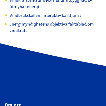
Vindkraftcentrum: Norrlands utbyggnad av
förnybar energi
Vindbrukskollen: interaktiv karttjänst
Energimyndighetens objektiva faktablad om
vindkraft
Om oss