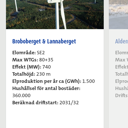
Broboberget & Lannaberget
Alde
Elområde:
SE2
Elom
Max WTGs:
80+35
Max 
Effekt (MW):
740
Effek
Totalhöjd:
230 m
Total
Elproduktion per år ca (GWh):
1.500
Elpro
Hushållsel för antal bostäder:
Hushå
360.000
Drifts
Beräknad driftstart:
2031/32