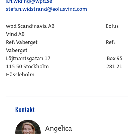
an.widing@wpd.se
stefan.widstrand@eolusvind.com
wpd Scandinavia AB Eolus
Vind AB
Ref: Vaberget Ref:
Vaberget
Löjtnantsgatan 17 Box 95
115 50 Stockholm 281 21
Hässleholm
Kontakt
Angelica