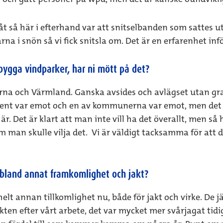
 så här i efterhand var att snitselbanden som sattes ut
a i snön så vi fick snitsla om. Det är en erfarenhet inf
bygga vindparker, har ni mött på det?
rna och Värmland. Ganska avsides och avlägset utan gran
nt var emot och en av kommunerna var emot, men det var
. Det är klart att man inte vill ha det överallt, men så h
om man skulle vilja det. Vi är väldigt tacksamma för att 
, bland annat framkomlighet och jakt?
 helt annan tillkomlighet nu, både för jakt och virke. De 
kten efter vårt arbete, det var mycket mer svårjagat tid