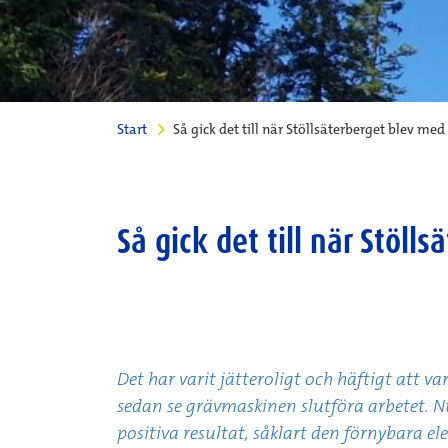
Start
Så gick det till när Stöllsäterberget blev me
Så gick det till när Stöll
Det har varit jätteroligt och häftigt att 
sedan se grävmaskinen slutföra arbetet. Nu
positiva resultat, såklart den förnybara e