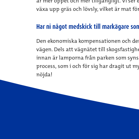
är mer öppet och mer tillgängligt. Vi s
växa upp gräs och lövsly, vilket är mat för
Har ni något medskick till markägare som
Den ekonomiska kompensationen och den f
vägen. Dels att vägnätet till skogsfastighe
innan är lamporna från parken som syns i 
process, som i och för sig har dragit ut my
nöjda!