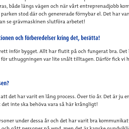
s, både längs vägen och när vårt entreprenadjobb kom i 
t parken stod där och genererade förnybar el. Det har var
an se grävmaskinen slutföra arbetet!
ionen och förberedelser kring det, berätta!
ett inför bygget. Allt har flutit på och fungerat bra. Det 
ör uthuggningen var lite snålt tilltagen. Därför fick vi
sen?
t det har varit en lång process. Över tio år. Det är ju 
tt det inte ska behöva vara så här krångligt!
rsoner under dessa år och det har varit bra kommunikati
it och gått personer på wpd, men det är kanske oundviklig