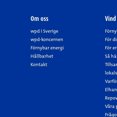
Om oss
Vind
wpd i Sverige
Förny
wpd-koncernen
För d
Förnybar energi
För 
Hållbarhet
Så här
Kontakt
Till
lokal
Varfö
Elhan
Repo
Våra 
Frågo