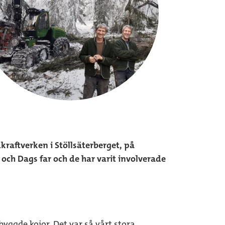
aftverken i Stöllsäterberget, på
ch Dags far och de har varit involverade
 byggde kojor. Det var så vårt stora