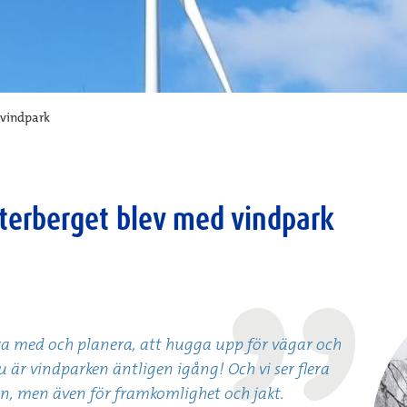
d vindpark
säterberget blev med vindpark
vara med och planera, att hugga upp för vägar och
 är vindparken äntligen igång! Och vi ser flera
len, men även för framkomlighet och jakt.