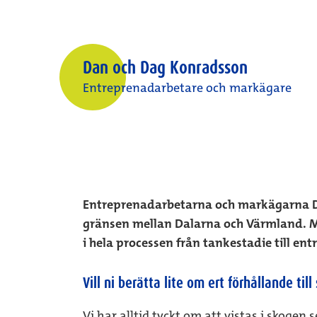
Dan och Dag Konradsson
Entreprenadarbetare och markägare
Entreprenadarbetarna och markägarna Dan
gränsen mellan Dalarna och Värmland. Ma
i hela processen från tankestadie till en
Vill ni berätta lite om ert förhållande til
Vi har alltid tyckt om att vistas i skogen 