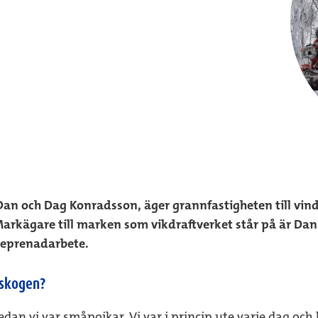
 och Dag Konradsson, äger grannfastigheten till vindkr
rkägare till marken som vikdraftverket står på är Dan o
treprenadarbete.
l skogen?
sedan vi var småpojkar. Vi var i princip ute varje dag och