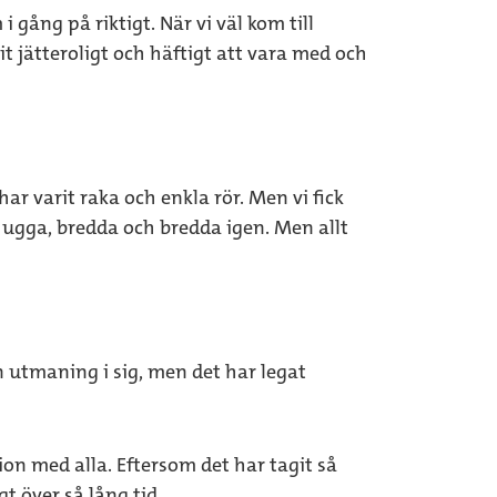
gång på riktigt. När vi väl kom till
it jätteroligt och häftigt att vara med och
har varit raka och enkla rör. Men vi fick
 hugga, bredda och bredda igen. Men allt
en utmaning i sig, men det har legat
on med alla. Eftersom det har tagit så
t över så lång tid.