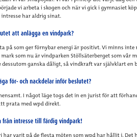
började vi arbeta i skogen och när vi gick i gymnasiet k
intresse har aldrig sinat.
lutet att anlägga en vindpark?
itta på som ger förnybar energi är positivt. Vi minns inte
s mark som nu är vindparken Stöllsäterberget som vår ma
 dessutom ganska dåligt, så vindkraft var självklart en b
äga för- och nackdelar inför beslutet
?
mensamt. I något läge togs det in en jurist för att förhan
 att prata med wpd direkt.
från intresse till färdig vindpark!
vi har varit på de flesta möten som wpd har hållit i. Det