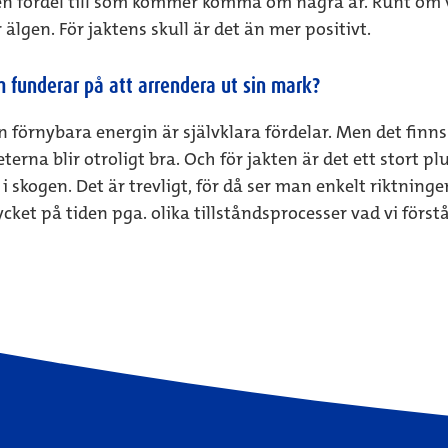
er en fördel till som kommer komma om några år. Runt om
 älgen. För jaktens skull är det än mer positivt.
 funderar på att arrendera ut sin mark?
örnybara energin är självklara fördelar. Men det finns
terna blir otroligt bra. Och för jakten är det ett stort p
skogen. Det är trevligt, för då ser man enkelt riktninge
cket på tiden pga. olika tillståndsprocesser vad vi förstå