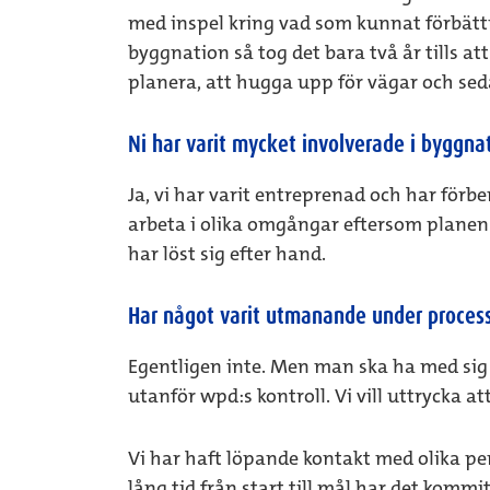
med inspel kring vad som kunnat förbättra
byggnation så tog det bara två år tills at
planera, att hugga upp för vägar och sed
Ni har varit mycket involverade i byggnat
Ja, vi har varit entreprenad och har förber
arbeta i olika omgångar eftersom planen f
har löst sig efter hand.
Har något varit utmanande under proces
Egentligen inte. Men man ska ha med sig at
utanför wpd:s kontroll. Vi vill uttrycka a
Vi har haft löpande kontakt med olika pe
lång tid från start till mål har det komm