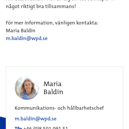
något riktigt bra tillsammans!
För mer information, vänligen kontakta:
Maria Baldin
m.baldin@wpd.se
Maria
Baldin
Kommunikations- och hållbarhetschef
m.baldin@wpd.se
Tfn
+46 (0)8 501 091 51