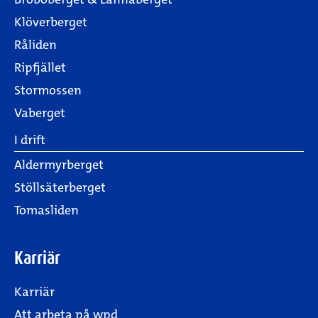
Klöverberget
Råliden
Ripfjället
Stormossen
Vaberget
I drift
Aldermyrberget
Stöllsäterberget
Tomasliden
Karriär
Karriär
Att arbeta på wpd