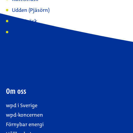
Udden (Pjäsörn)
Holmträsk
Bastuträsk
Om oss
wpd i Sverige
wpd-koncernen
Förnybar energi